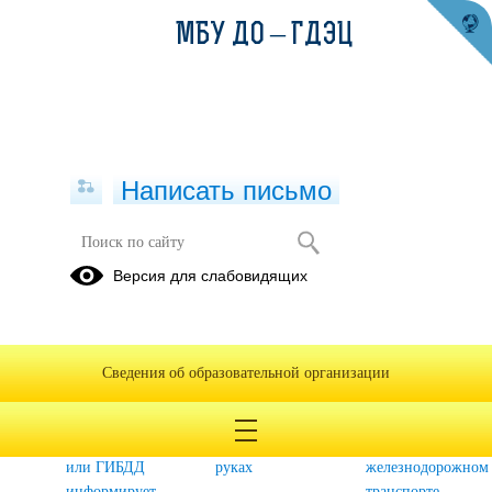
МБУ ДО – ГДЭЦ
Написать письмо
Для родителей
Версия для слабовидящих
Антикоррупционная
"Телефоны
Памятка
деятельность
доверия"
"Защити
город от
Сведения об образовательной организации
наркотиков"
Безопасность
Здоровье в
Безопасность
на дороге
наших
детей на
или ГИБДД
руках
железнодорожном
информирует
транспорте