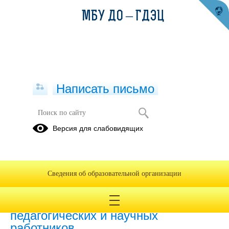
МБУ ДО – ГДЭЦ
Написать письмо
Версия для слабовидящих
Численность иностранных
обучающихся по основным и
дополнительным образовательным
программам
Сведения об образовательной организации
Численность иностранных
педагогических и научных
работников